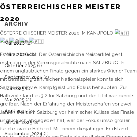
ÖSTERREICHISCHER MEISTER
2020
ARCHIV
ÖSTERREICHISCHER MEISTER 2020 IM KANUPOLO
Mai 2026
(2)
März 2026
(1)
Es ist vollbracht! Der Österreichische Meistertitel geht
erstmalig in der Vereinsgeschichte nach SALZBURG. In
Oktober 2025
(1)
einem unglaublichen Finale gegen ein starkes Wiener Team
September 2025
(2)
mit Besetzung zahlreicher Nationalspieler konnte sich
Salzburg mit viel Kampfgeist und Fokus behaupten. Zur
Juli 2025
(1)
Halbzeit stand es 3:2 für Salzburg und der Titel war bereits
Mai 2025
(2)
greifbar. Nach der Erfahrung der Meisterschafen vor zwei
April 2025
(2)
Jahren bei dem Salzburg vor heimischer Kulisse das Finale
unglücklich abgegeben hat, war der Fokus umso größer
Januar 2025
(1)
für die zweite Halbzeit. Mit einem diesjährigen Endstand
September 2024
(1)