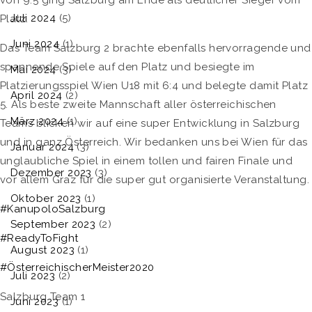
von 9:5 ging Salzburg am Ende als deutlicher Sieger vom
Juli 2024
(5)
Platz.
Juni 2024
(1)
Das Team Salzburg 2 brachte ebenfalls hervorragende und
spannende Spiele auf den Platz und besiegte im
Mai 2024
(3)
Platzierungsspiel Wien U18 mit 6:4 und belegte damit Platz
April 2024
(2)
5. Als beste zweite Mannschaft aller österreichischen
März 2024
(1)
Teams blicken wir auf eine super Entwicklung in Salzburg
und in ganz Österreich. Wir bedanken uns bei Wien für das
Januar 2024
(3)
unglaubliche Spiel in einem tollen und fairen Finale und
Dezember 2023
(3)
vor allem Graz für die super gut organisierte Veranstaltung.
Oktober 2023
(1)
#KanupoloSalzburg
September 2023
(2)
#ReadyToFight
August 2023
(1)
#ÖsterreichischerMeister2020
Juli 2023
(2)
Salzburg Team 1
Juni 2023
(1)