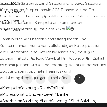
Sportunion Salzburg, Land Salzburg und Stadt Salzburg
Juli 2020
(3)
für den mega Support sowie SCS Teamsport und Flo
Juni 2020
(1)
Godde für die Lieferung (pünktlich zu den Österreichischen
Mai 2020
(1)
Meisterschaften im Kanupolo am kommenden
Wochenende den 19.-20. Sept 2020)
April 2020
(1)
Damit bieten wir unseren Vereinsmitgliedern und
Kursteilnehmern nun einen vollständigen Bootepool für
vier unterschiedliche Gewichtsklassen an (Exo XP3 PE,
Lettmann Blade PE, Fluid Vuvubat PE, Revenge PE). Ziel ist
es damit je nach Größe und Paddlergewicht ein passendes
Boot und somit optimale Trainings- und
Ausbildungsbedingungen zu schaffen.
«
1
…
7
8
#KanupoloSalzburg
#ReadyToFight
#ProfessionalityOnEveryLevel
#Danke
#SportunionSalzburg
#LandSalzburg
#StadtSalzburg