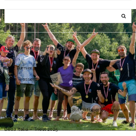
NEUESTE BEITRÄGE
Graz Turnier 2026
Neue Wassershirts 2026
Salzburg auf dem 2. Austrian Indoor Tournament 2026
in Linz
Stürmischer Saisonabschluss auf Oktoberfestturnier in
München
Bella Italia – Triest 2025