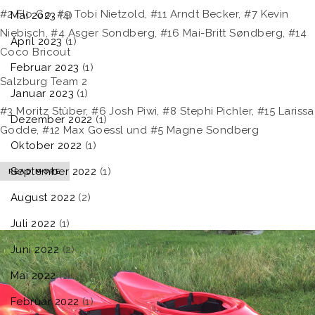
#2 Flo Go, #9 Tobi Nietzold, #11 Arndt Becker, #7 Kevin
Mai 2023
(4)
Niebisch, #4 Asger Sondberg, #16 Mai-Britt Søndberg, #14
April 2023
(1)
Coco Bricout
Februar 2023
(1)
Salzburg Team 2
Januar 2023
(1)
#3 Moritz Stüber, #6 Josh Piwi, #8 Stephi Pichler, #15 Larissa
Dezember 2022
(1)
Godde, #12 Max Goessl und #5 Magne Sondberg
Oktober 2022
(1)
September 2022
(1)
READ MORE
August 2022
(2)
Juli 2022
(1)
Juni 2022
(2)
Mai 2022
(1)
Februar 2022
(1)