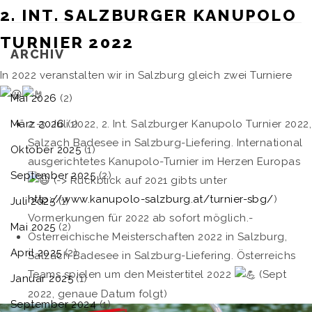
2. INT. SALZBURGER KANUPOLO
TURNIER 2022
ARCHIV
In 2022 veranstalten wir in Salzburg gleich zwei Turniere
Mai 2026
(2)
2.-3. Juli 2022, 2. Int. Salzburger Kanupolo Turnier 2022,
März 2026
(1)
Salzach Badesee in Salzburg-Liefering. International
Oktober 2025
(1)
ausgerichtetes Kanupolo-Turnier im Herzen Europas
September 2025
(2)
(-> Rückblick auf 2021 gibts unter
http://www.kanupolo-salzburg.at/turnier-sbg/
)
Juli 2025
(1)
Vormerkungen für 2022 ab sofort möglich.-
Mai 2025
(2)
Österreichische Meisterschaften 2022 in Salzburg,
April 2025
(2)
Salzach Badesee in Salzburg-Liefering. Österreichs
Teams spielen um den Meistertitel 2022
(Sept
Januar 2025
(1)
2022, genaue Datum folgt)
September 2024
(1)