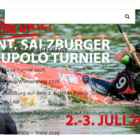
NEUESTE BEITRÄGE
Graz Turnier 2026
Neue Wassershirts 2026
Salzburg auf dem 2. Austrian Indoor Tournament 2026
in Linz
Stürmischer Saisonabschluss auf Oktoberfestturnier in
München
Bella Italia – Triest 2025