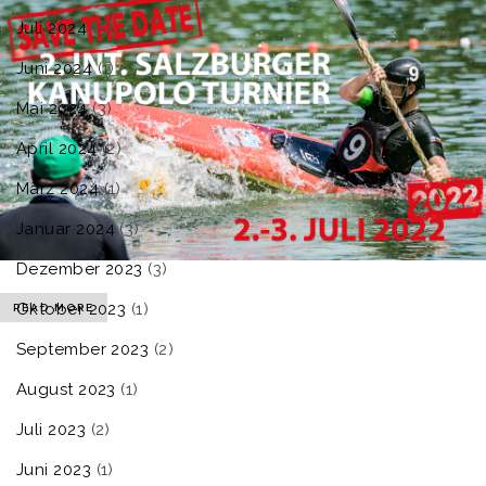
Juli 2024
(5)
Juni 2024
(1)
Mai 2024
(3)
April 2024
(2)
März 2024
(1)
Januar 2024
(3)
Dezember 2023
(3)
Oktober 2023
(1)
READ MORE
September 2023
(2)
August 2023
(1)
Juli 2023
(2)
Juni 2023
(1)