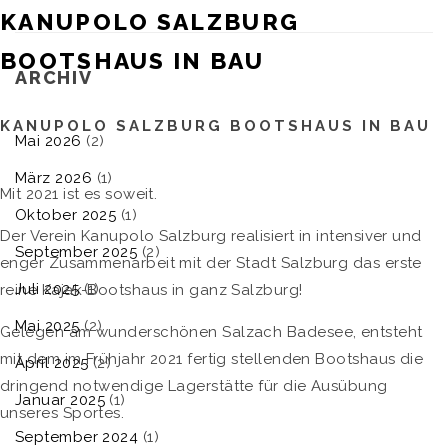
KANUPOLO SALZBURG
BOOTSHAUS IN BAU
ARCHIV
KANUPOLO SALZBURG BOOTSHAUS IN BAU
Mai 2026
(2)
März 2026
(1)
Mit 2021 ist es soweit.
Oktober 2025
(1)
Der Verein Kanupolo Salzburg realisiert in intensiver und
September 2025
(2)
enger Zusammenarbeit mit der Stadt Salzburg das erste
Juli 2025
(1)
reine Kajak-Bootshaus in ganz Salzburg!
Mai 2025
(2)
Gelegen am wunderschönen Salzach Badesee, entsteht
mit dem im Frühjahr 2021 fertig stellenden Bootshaus die
April 2025
(2)
dringend notwendige Lagerstätte für die Ausübung
Januar 2025
(1)
unseres Sportes.
September 2024
(1)