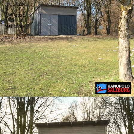
Juli 2020
(3)
Juni 2020
(1)
Mai 2020
(1)
April 2020
(1)
©2026 KANUPOLO SALZBURG,
ALLE RECHTE VORBEHALTEN.
POWERED BY WORDPRESS
KONTAKT
IMPRESSUM
DATENSCHUTZ