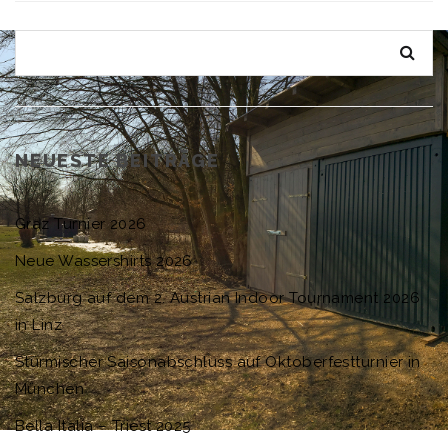
NEUESTE BEITRÄGE
Graz Turnier 2026
Neue Wassershirts 2026
Salzburg auf dem 2. Austrian Indoor Tournament 2026
in Linz
Stürmischer Saisonabschluss auf Oktoberfestturnier in
München
Bella Italia – Triest 2025