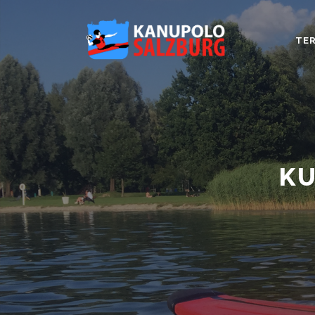
TER
KU